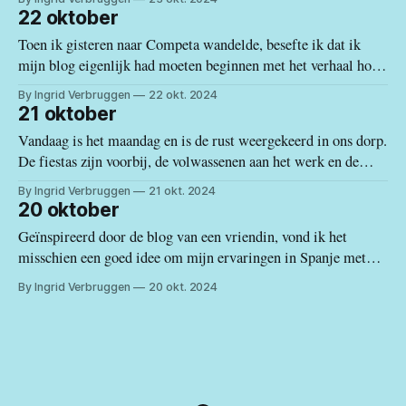
lichaam te luisteren. Het is okay om een mindere dag te
22 oktober
hebben. Gewoon toegeven dat je niet alle
Toen ik gisteren naar Competa wandelde, besefte ik dat ik
mijn blog eigenlijk had moeten beginnen met het verhaal hoe
ik hier terecht ben gekomen. Waarom in Spanje, waarom deze
By Ingrid Verbruggen
22 okt. 2024
streek en waarom hier in Canillas? Zoals altijd in het leven, is
21 oktober
het een samenloop van toevalligheden, maar wel een
Vandaag is het maandag en is de rust weergekeerd in ons dorp.
De fiestas zijn voorbij, de volwassenen aan het werk en de
kinderen naar school. Het enige wat je nu hoort zijn de
By Ingrid Verbruggen
21 okt. 2024
interessante conversaties van de kwetterende spreeuwen en
20 oktober
mussen. En af en toe het gebalk van een
Geïnspireerd door de blog van een vriendin, vond ik het
misschien een goed idee om mijn ervaringen in Spanje met
jullie te delen. Wat er hier zoal leeft, met welke issues je hier
By Ingrid Verbruggen
20 okt. 2024
als buitenlander geconfronteerd wordt en het leven zoals je het
hier kan beleven. Vandaag is het zondag