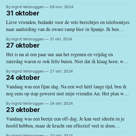
beelden gezien van de verwoestingen aangericht door het
By Ingrid Verbruggen
09 nov. 2024
kolkende water. Gelukkig zijn er nadien ook enorme golven
31 oktober
van solidariteit gekomen. Mensen gaven hun lang weekend op
Lieve vrienden, bedankt voor de vele berichtjes en telefoontjes
om de getroffen dorpen
naar aanleiding van de zware ramp hier in Spanje. Ik ben
veilig en wel. Andere dorpen en mensen hebben niet zoveel
By Ingrid Verbruggen
31 okt. 2024
geluk gehad en zullen nog lang met de gevolgen leven. Mijn
27 oktober
hart gaat uit naar alle getroffenen en hun families.
Het is nu al een paar uur aan het regenen en vrijdag en
zaterdag waren er ook felle buien. Niet dat ik klaag hoor, want
gisterenmorgen kon ik nog de was buiten drogen en vrijdag
By Ingrid Verbruggen
27 okt. 2024
kon ik ook mijn badkamerraampje afschuren en kleuren. Kijk
24 oktober
maar naar de voor en na
Vandaag was een fijne dag. Na een wel héél lange tijd, ben ik
nog eens op stap geweest met mijn vriendin An. Het plan was
om naar Nerja te rijden, daar te lunchen en op terugweg onze
By Ingrid Verbruggen
24 okt. 2024
boodschappen te doen. Maar zoals heel dikwijls wijzigen de
23 oktober
plannen op het laatste
Vandaag was een beetje een off-dag. Je kan veel ideeën in je
hoofd hebben, maar de kracht om effectief veel te doen
ontbreekt. Door mijn burnout heb ik geleerd naar mijn
By Ingrid Verbruggen
23 okt. 2024