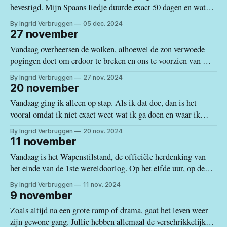
bevestigd. Mijn Spaans liedje duurde exact 50 dagen en wat
denk je… het vloog voorbij zoals een straaljager door de
By Ingrid Verbruggen
05 dec. 2024
geluidsmuur. Maar klagen hoor je mij niet, daarvoor voel ik
27 november
mij veel te dankbaar voor de talrijke kostbare momenten en
Vandaag overheersen de wolken, alhoewel de zon verwoede
pogingen doet om erdoor te breken en ons te voorzien van wat
warmte en vitamine D. Gisteren was het echter een topdagje.
By Ingrid Verbruggen
27 nov. 2024
Blauwe hemel van ’s morgens vroeg, onze geplande uitstap
20 november
naar Frigiliana kon al niet meer stuk. Ik pikte Linda en
Vandaag ging ik alleen op stap. Als ik dat doe, dan is het
vooral omdat ik niet exact weet wat ik ga doen en waar ik
overal terecht kom. De weersvoorspelling zag er veelbelovend
By Ingrid Verbruggen
20 nov. 2024
uit en het was hoog tijd dat ik nog eens een flinke wandeling
11 november
deed. Uiteindelijk haalde
Vandaag is het Wapenstilstand, de officiële herdenking van
het einde van de 1ste wereldoorlog. Op het elfde uur, op de
elfde dag van de elfde maand. In slechts drie landen, nl.
By Ingrid Verbruggen
11 nov. 2024
België, Frankrijk en Servië is 11 november een officiële
9 november
feestdag. Alhoewel het woord feestdag volgens mij niet echt
Zoals altijd na een grote ramp of drama, gaat het leven weer
goed
zijn gewone gang. Jullie hebben allemaal de verschrikkelijke