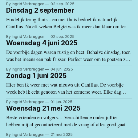
langere. Dus ben ik er vandaag alweer... De voorbije twee
By Ingrid Verbruggen
03 sep. 2025
dagen heb ik vooral gepoetst, opgefrist en bestellingen
Dinsdag 2 september
ontvangen (met mijn oprechte dank aan de chauffeurs
Eindelijk terug thuis... en met thuis bedoel ik natuurlijk
Canillas. Na elf weken België was ik meer dan klaar om terug
te keren naar mijn bergdorpje. Ik had mij voorgenomen om
By Ingrid Verbruggen
02 sep. 2025
jullie op de hoogte te houden van mijn belevenissen in België,
Woensdag 4 juni 2025
maar buiten één bezoekje aan Planckendael, was er
De voorbije dagen waren rustig en heet. Behalve dinsdag, toen
was het ineens een pak frisser. Perfect weer om te poetsen zeg
maar. Toen dat erop zat, begon ik na te denken over een
By Ingrid Verbruggen
04 jun. 2025
uitstapje naar Vélez-Málaga. Ik was er al verschillende keren
Zondag 1 juni 2025
geweest, maar nog nooit in het
Hier ben ik weer met wat nieuws uit Canillas. De voorbije
week heb ik echt genoten van het zomerse weer. Elke dag
sneuvelen de hitterecords. Het is alsof we nu alle warmte
By Ingrid Verbruggen
01 jun. 2025
krijgen die we moesten missen in het supernatte voorjaar.
Woensdag 21 mei 2025
Door de regenval hebben we nu wel genoeg water,
Beste vrienden en volgers… Verschillende onder jullie
hebben mij al gecontacteerd met de vraag of alles goed gaat
met mij. Ik weet het, het is lang geleden dat jullie nog nieuws
By Ingrid Verbruggen
21 mei 2025