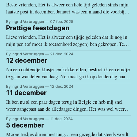
aan mijn vader, de dagdagelijkse beslommeringen en de
Beste vrienden, Het is alweer een hele tijd geleden sinds mijn
laatste post in december. Januari was een maand die voorbij
stormde als een rollercoaster en de emoties eraan verbonden
By Ingrid Verbruggen
07 feb. 2025
deden de grondvesten onder mijn voeten soms echt daveren.
Prettige feestdagen
En zoals het spreekwoord zegt, het venijn zit in de staart.
Lieve vrienden, Het is alweer een tijdje geleden dat ik nog in
mijn pen (of moet ik toetsenbord zeggen) ben gekropen. Terug
naar België komen, gaat altijd gepaard met allerlei vooraf
By Ingrid Verbruggen
21 dec. 2024
geplande activiteiten die moeten afgewerkt worden. Ik ging
12 december
een aantal keer langs bij mijn zoon, bracht een bezoekje aan
Na een ochtendje klusjes en kokkerellen, besloot ik een eindje
te gaan wandelen vandaag. Normaal ga ik op donderdag naar
onze pa, maar die had een kerstfeestje van Samana, dus ga ik
By Ingrid Verbruggen
12 dec. 2024
pas morgennamiddag. Rond 17 u gaan we dan samen frietjes
11 december
eten in het Bosveld, dé ontmoetingsplaats in Heindonk.
Ik ben nu al een paar dagen terug in België en heb mij snel
weer aangepast aan de alledaagse dingen. Het was wel weer
oppassen geblazen op de weg, 30 km per uur is toch echt wel
By Ingrid Verbruggen
11 dec. 2024
traag. Ik begrijp dat het nodig is op bepaalde plaatsen, maar
5 december
als je
Mooie liedjes duren niet lang… een gezegde dat steeds wordt