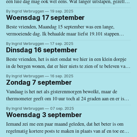
een luie dag mag ook wel eens. Wat langer uitslapen, gezellig
Gabrielle zorgen voor
lang ontbijten met een verse fruitsap, een laat middagmaal
By Ingrid Verbruggen
19 sep. 2025
met bijpassende siësta en dan nog een paar uur genieten op
Woensdag 17 september
mijn terras. Zelfs dan vliegt
Beste vrienden, Maandag 15 september was een lange,
vermoeiende dag. Ik behaalde maar liefst 19.101 stappen
(oftewel 12,9 km) en reed ongeveer 160 km met de wagen. Ik
By Ingrid Verbruggen
17 sep. 2025
nam rond de 450 foto's en gebruikte daarvoor 2 volle
Dinsdag 16 september
batterijen. De thermometer gaf 27 graden aan toen
Beste vrienden, het is niet omdat we hier in een klein dorpje
in de bergen wonen, dat er hier niets te zien of te beleven valt.
Er zijn steeds fiesta's, maar er zijn ook culturele activiteiten.
By Ingrid Verbruggen
16 sep. 2025
Zo was er op donderdag de 2de Tinto de Verano georganiseerd
Zondag 7 september
door
Vandaag is het net als gisterenmorgen bewolkt, maar de
thermometer geeft om 10 uur toch al 24 graden aan en er is
geen zuchtje wind. Tijdens het schrijven van deze blog, hoorde
By Ingrid Verbruggen
07 sep. 2025
ik zelfs enkele verdwaalde regendruppels op mijn dakje.
Woensdag 3 september
Vrijdag ging ik naar Nerja, gewoon gezellig door de nauwe
Iemand zei me een paar maand geleden, dat het beter is om
regelmatig kortere posts te maken in plaats van af en toe een