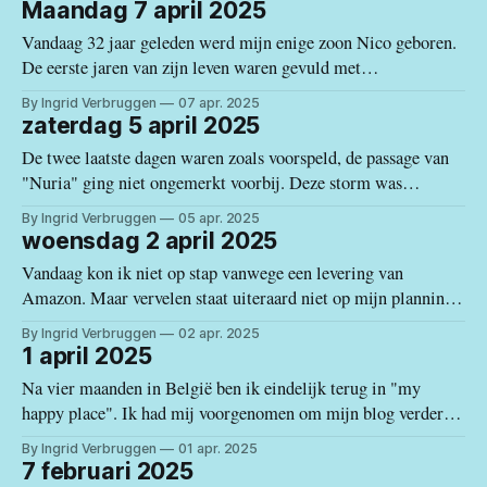
kregen uit Canillas. Daar zijn echter heel wat redenen voor.
Maandag 7 april 2025
En zoals ik al zei in het verleden, ik
Vandaag 32 jaar geleden werd mijn enige zoon Nico geboren.
De eerste jaren van zijn leven waren gevuld met
gezondheidsproblemen omwille van zijn premature geboorte.
By Ingrid Verbruggen
07 apr. 2025
Ondanks alle tegenslagen was hij een vrolijk en gemotiveerd
zaterdag 5 april 2025
jongetje dat uitgroeide tot een lieve jongeman met een gouden
De twee laatste dagen waren zoals voorspeld, de passage van
hart waar ik enorm trots op
"Nuria" ging niet ongemerkt voorbij. Deze storm was
inmiddels de veertiende officiële storm van dit seizoen dat
By Ingrid Verbruggen
05 apr. 2025
begon op 1 september 2024. Woensdag zagen we al de
woensdag 2 april 2025
voorbode op ons afkomen, temperaturen daalden opmerkelijk
Vandaag kon ik niet op stap vanwege een levering van
in de namiddag en
Amazon. Maar vervelen staat uiteraard niet op mijn planning.
Dus begon ik na een lekker en gezond “desayuno” (ontbijt)
By Ingrid Verbruggen
02 apr. 2025
van ontbijtgranen en citroenyoghurt onmiddellijk met het
1 april 2025
wassen en versnijden van de dieprode aardbeien voor mijn
Na vier maanden in België ben ik eindelijk terug in "my
homemade “mermelada”. De geur was
happy place". Ik had mij voorgenomen om mijn blog verder te
zetten, maar door allerlei omstandigheden kwam ik er gewoon
By Ingrid Verbruggen
01 apr. 2025
niet aan toe. De medische controles, de geregelde bezoekjes
7 februari 2025