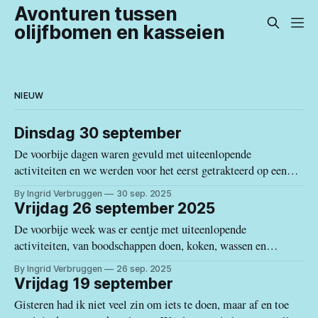
Avonturen tussen
olijfbomen en kasseien
NIEUW
Dinsdag 30 september
De voorbije dagen waren gevuld met uiteenlopende
activiteiten en we werden voor het eerst getrakteerd op een
"goede" regendag. Met goed bedoel ik dat we ontsnapten aan
By Ingrid Verbruggen
30 sep. 2025
de waterbom die de provincies Zaragoza en Valencia
Vrijdag 26 september 2025
wederom belastten met zware regenval, overstromingen en
De voorbije week was er eentje met uiteenlopende
veel menselijke miserie. Maar laat ons
activiteiten, van boodschappen doen, koken, wassen en
strijken, wandelen en administratieve raadsels oplossen.
By Ingrid Verbruggen
26 sep. 2025
Wassen en strijken doe ik meestal in het weekend, maar door
Vrijdag 19 september
de weersvoorspelling wijselijk vooruitgeschoven, want volgens
Gisteren had ik niet veel zin om iets te doen, maar af en toe
de Spaanse weerdienst zou zondag en maandag de orkaan