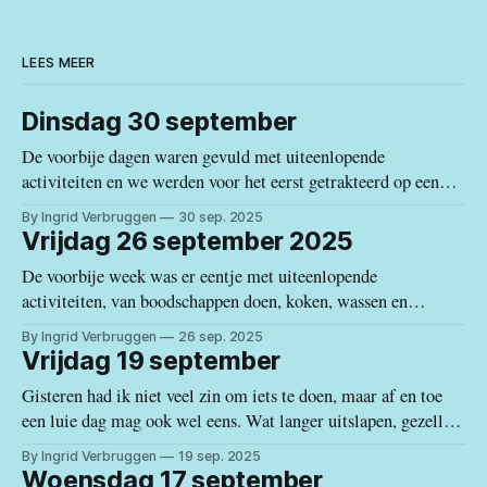
LEES MEER
Dinsdag 30 september
De voorbije dagen waren gevuld met uiteenlopende
activiteiten en we werden voor het eerst getrakteerd op een
"goede" regendag. Met goed bedoel ik dat we ontsnapten aan
By Ingrid Verbruggen
30 sep. 2025
de waterbom die de provincies Zaragoza en Valencia
Vrijdag 26 september 2025
wederom belastten met zware regenval, overstromingen en
De voorbije week was er eentje met uiteenlopende
veel menselijke miserie. Maar laat ons
activiteiten, van boodschappen doen, koken, wassen en
strijken, wandelen en administratieve raadsels oplossen.
By Ingrid Verbruggen
26 sep. 2025
Wassen en strijken doe ik meestal in het weekend, maar door
Vrijdag 19 september
de weersvoorspelling wijselijk vooruitgeschoven, want volgens
Gisteren had ik niet veel zin om iets te doen, maar af en toe
de Spaanse weerdienst zou zondag en maandag de orkaan
een luie dag mag ook wel eens. Wat langer uitslapen, gezellig
Gabrielle zorgen voor
lang ontbijten met een verse fruitsap, een laat middagmaal
By Ingrid Verbruggen
19 sep. 2025
met bijpassende siësta en dan nog een paar uur genieten op
Woensdag 17 september