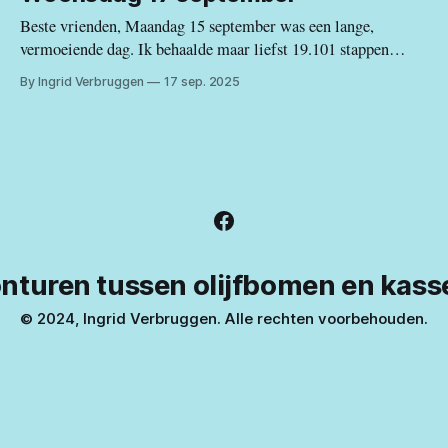
mijn terras. Zelfs dan vliegt
Beste vrienden, Maandag 15 september was een lange,
vermoeiende dag. Ik behaalde maar liefst 19.101 stappen
(oftewel 12,9 km) en reed ongeveer 160 km met de wagen. Ik
By Ingrid Verbruggen
17 sep. 2025
nam rond de 450 foto's en gebruikte daarvoor 2 volle
batterijen. De thermometer gaf 27 graden aan toen
nturen tussen olijfbomen en kass
© 2024, Ingrid Verbruggen. Alle rechten voorbehouden.